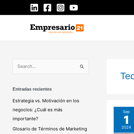
Ir
al
contenido
B
Te
u
s
Entradas recientes
c
Estrategia vs. Motivación en los
a
negocios: ¿Cuál es más
La
Sep
r
1
Web:
importante?
p
Una
2024
Glosario de Términos de Marketing
o
Mirada