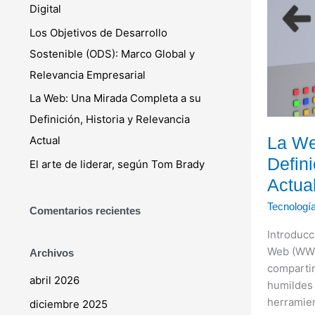
Digital
Completa
r
a
Los Objetivos de Desarrollo
:
su
Sostenible (ODS): Marco Global y
Definición,
Relevancia Empresarial
Historia
y
La Web: Una Mirada Completa a su
Relevanci
Definición, Historia y Relevancia
Actual
La We
Actual
Defini
El arte de liderar, según Tom Brady
Actua
Tecnologí
Comentarios recientes
Introduc
Web (WWW
Archivos
comparti
abril 2026
humildes 
herramien
diciembre 2025