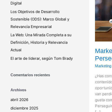
Digital
De
r
Perseguir
Los Objetivos de Desarrollo
:
Clientes,
Sostenible (ODS): Marco Global y
Atráelos!
Relevancia Empresarial
La Web: Una Mirada Completa a su
Definición, Historia y Relevancia
Marke
Actual
Perseg
El arte de liderar, según Tom Brady
Marketing 
Comentarios recientes
¿Has cons
contenido
oportunid
Archivos
van perdi
abril 2026
gusta com
Perseguir 
diciembre 2025
[…]