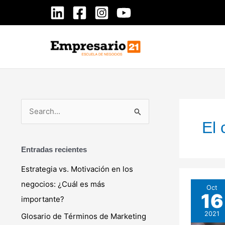
Ir
al
contenido
B
El 
u
s
Entradas recientes
c
Estrategia vs. Motivación en los
a
negocios: ¿Cuál es más
Marketing
Oct
r
16
De
importante?
p
Contenido
2021
Glosario de Términos de Marketing
o
Deja