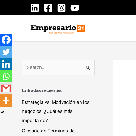
Ir
al
contenido
B
u
s
Entradas recientes
c
Estrategia vs. Motivación en los
a
negocios: ¿Cuál es más
r
importante?
p
Glosario de Términos de
o