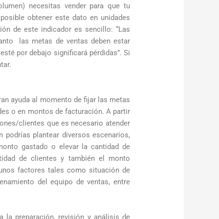
olumen) necesitas vender para que tu
posible obtener este dato en unidades
ión de este indicador es sencillo: “Las
tanto las metas de ventas deben estar
sté por debajo significará pérdidas”. Si
tar.
ran ayuda al momento de fijar las metas
des o en montos de facturación. A partir
iones/clientes que es necesario atender
 podrías plantear diversos escenarios,
 monto gastado o elevar la cantidad de
tidad de clientes y también el monto
gunos factores tales como situación de
renamiento del equipo de ventas, entre
la preparación, revisión y análisis de