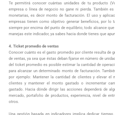
Te permitirá conocer cuántas unidades de tu producto (V
empresa o línea de negocio no gane ni pierda. También es 
monetarias, es decir monto de facturación. El uso y aplicac
empresas tienen como objetivo generar beneficios, por lo 
siempre por encima del punto de equilibrio; todo alcance que e
manejas este indicador, ya sabes hacia donde tienes que apun
4. Ticket promedio de ventas
Conocer cuánto es el gasto promedio por cliente resulta de g
de ventas, ya sea que éstas deban fijarse en número de unida
del ticket promedio es posible estimar la cantidad de operac
para alcanzar un determinado monto de facturación. También
por ejemplo: Mantener la cantidad de clientes y elevar el
clientes y mantener el monto gastado o incrementar can
gastado. Hacia dónde dirigir las acciones dependerá de al
mercado, portafolio de productos, experiencia, nivel de ent
otros.
Una gestión basada en indicadores implica dedicar tiempo a 