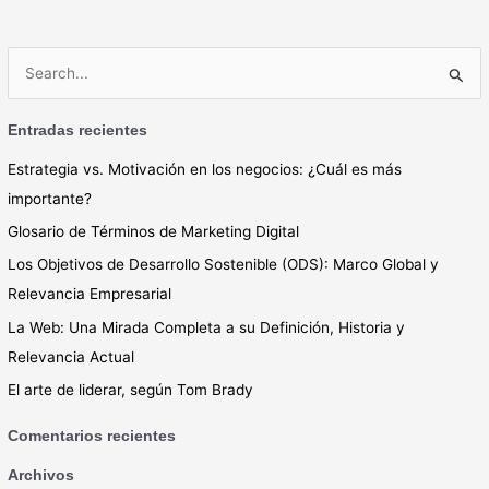
B
u
Entradas recientes
s
c
Estrategia vs. Motivación en los negocios: ¿Cuál es más
a
importante?
r
Glosario de Términos de Marketing Digital
p
Los Objetivos de Desarrollo Sostenible (ODS): Marco Global y
o
Relevancia Empresarial
r
La Web: Una Mirada Completa a su Definición, Historia y
:
Relevancia Actual
El arte de liderar, según Tom Brady
Comentarios recientes
Archivos